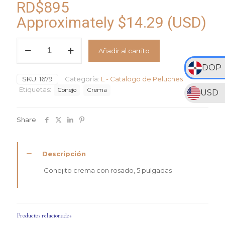
RD$
895
Approximately
$
14.29
(USD)
Conejito
Añadir al carrito
Crema
con
DOP
Rosado
SKU:
1679
Categoría:
L - Catalogo de Peluches
cantidad
Etiquetas:
Conejo
Crema
USD
Share
Descripción
Conejito crema con rosado, 5 pulgadas
Productos relacionados