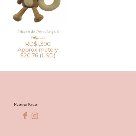
Peluches de Ositos Beige. 8
Pulgadas
RD$
1,300
Approximately
$
20.76
(USD)
Nuestras Redes