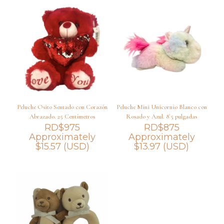
Peluche Osito Sentado con Corazón
Peluche Mini Unicornio Blanco con
Abrazado. 25 Centímetros
Rosado y Azul. 8`5 pulgadas
RD$
975
RD$
875
Approximately
Approximately
$
15.57
(USD)
$
13.97
(USD)