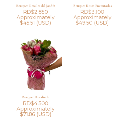
Bouquet Detalles del Jardín
Bouquet Rosas Encantadas
RD$
2,850
RD$
3,100
Approximately
Approximately
$
45.51
(USD)
$
49.50
(USD)
Bouquet Rosalinda
RD$
4,500
Approximately
$
71.86
(USD)