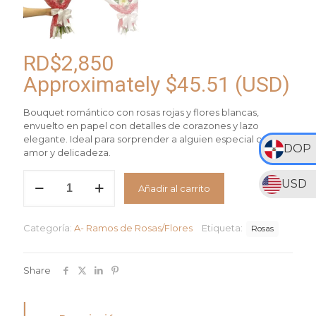
RD$
2,850
Approximately
$
45.51
(USD)
Bouquet romántico con rosas rojas y flores blancas,
envuelto en papel con detalles de corazones y lazo
elegante. Ideal para sorprender a alguien especial con
DOP
amor y delicadeza.
Bouquet
USD
Añadir al carrito
Corazón
Clásico
cantidad
Categoría:
A- Ramos de Rosas/Flores
Etiqueta:
Rosas
Share