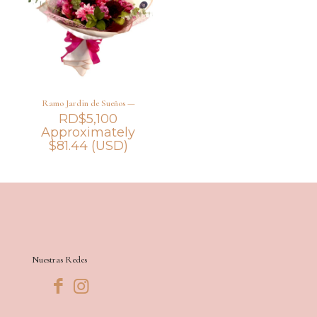
Ramo Jardin de Sueños —
RD$
5,100
Approximately
$
81.44
(USD)
Nuestras Redes