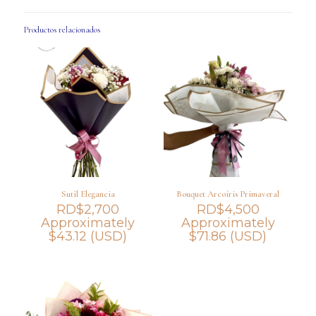
Productos relacionados
Sutil Elegancia
Bouquet Arcoíris Primaveral
RD$
2,700
RD$
4,500
Approximately
Approximately
$
43.12
(USD)
$
71.86
(USD)