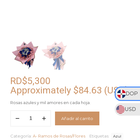
RD$
5,300
Approximately
$
84.63
(USD)
DOP
Rosas azules y mil amores en cada hoja.
USD
Bouquet
Añadir al carrito
Blue
Royalty
cantidad
Categoría:
A- Ramos de Rosas/Flores
Etiquetas:
Azul