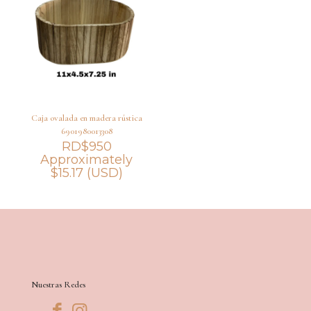
hasta
RD$850
Caja ovalada en madera rústica
6901980013308
RD$
950
Approximately
$
15.17
(USD)
Nuestras Redes