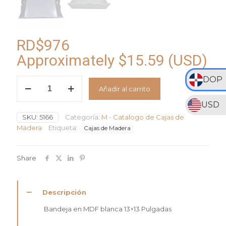
RD$
976
Approximately
$
15.59
(USD)
DOP
Bandeja
Añadir al carrito
en
MDF
USD
Blanca
SKU:
5166
Categoría:
M - Catalogo de Cajas de
cantidad
Madera
Etiqueta:
Cajas de Madera
Share
Descripción
Bandeja en MDF blanca 13×13 Pulgadas