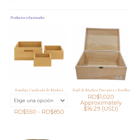
Productos relacionados
Bandeja Cuadrada de Madera
Baúl de Madera Pino para 2 Botellas
RD$
1,020
Approximately
$
16.29
(USD)
Rango
RD$
550
-
RD$
850
de
precios:
desde
RD$550