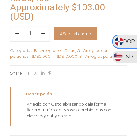
Approximately
$
103.00
(USD)
Arreglo
Añadir al carrito
Osito
Amor
DOP
cantidad
Categorías:
B - Arreglos en Cajas
,
G - Arreglos con
USD
peluches
,
RD$5,000 -- RD$10,000
,
S - Arreglos para niños
Share
Descripción
Arreglo con Osito abrazando caja forma
florero surtido de 15 rosas combinadas con
claveles y baby breath.