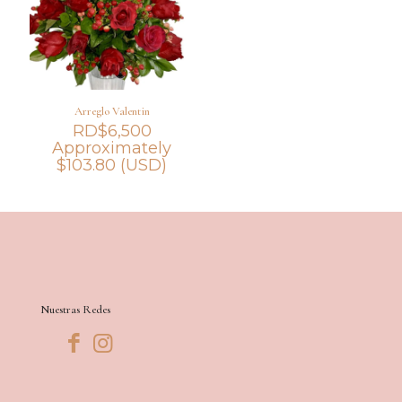
Arreglo Valentin
RD$
6,500
Approximately
$
103.80
(USD)
Nuestras Redes