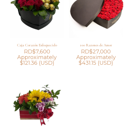
Caja Corazón Enloquecido
100 Razones de Amor
RD$
7,600
RD$
27,000
Approximately
Approximately
$
121.36
(USD)
$
431.15
(USD)