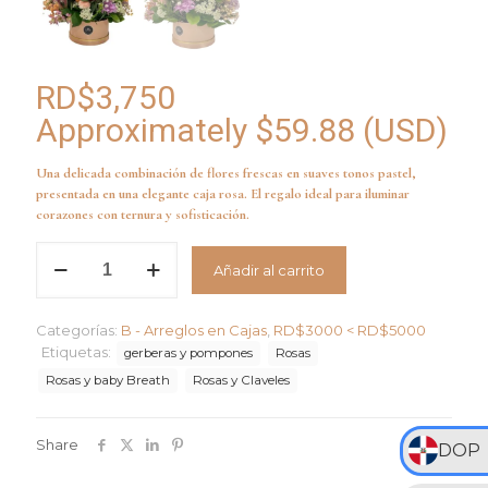
RD$
3,750
Approximately
$
59.88
(USD)
Una delicada combinación de flores frescas en suaves tonos pastel,
presentada en una elegante caja rosa. El regalo ideal para iluminar
corazones con ternura y sofisticación.
Arreglo
Añadir al carrito
Brillo
de
Ternura
Categorías:
B - Arreglos en Cajas
,
RD$3000 < RD$5000
cantidad
Etiquetas:
gerberas y pompones
Rosas
Rosas y baby Breath
Rosas y Claveles
Share
DOP