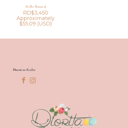
Brillo Natural
RD$
3,450
Approximately
$
55.09
(USD)
Nuestras Redes