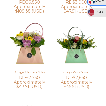
DOP
RD$
6,850
RD$
3,000
Approximately
Approximately
$
109.38
(USD)
$
47.91
(USD)
USD
Arreglo Primavera Dulce
Arreglo Verde Encanto
RD$
2,750
RD$
2,850
Approximately
Approximately
$
43.91
(USD)
$
45.51
(USD)