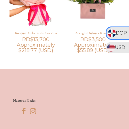
DOP
Bouquet Melodia de Corazon
Arreglo Dulzura Rosada
RD$
13,700
RD$
3,500
Approximately
Approximately
USD
$
218.77
(USD)
$
55.89
(USD)
Nuestras Redes