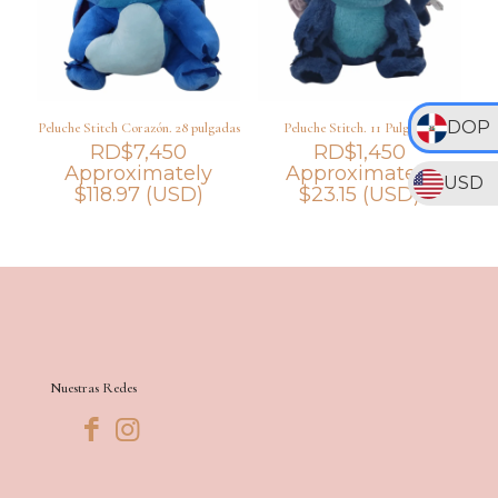
DOP
Peluche Stitch Corazón. 28 pulgadas
Peluche Stitch. 11 Pulgadas
RD$
7,450
RD$
1,450
Approximately
Approximately
USD
$
118.97
(USD)
$
23.15
(USD)
Nuestras Redes