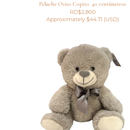
Peluche Osito Copito. 40 centímetros
RD$
2,800
Approximately
$
44.71
(USD)