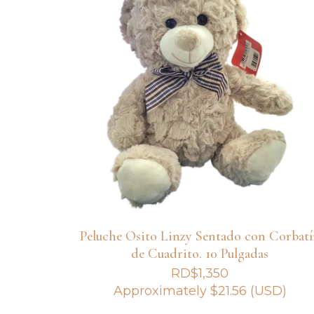
Peluche Osito Linzy Sentado con Corbat
de Cuadrito. 10 Pulgadas
RD$
1,350
Approximately
$
21.56
(USD)