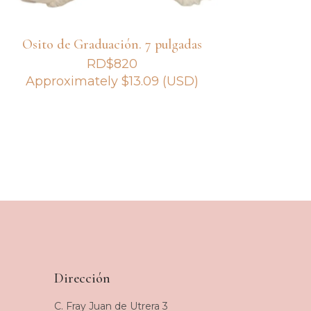
Osito de Graduación. 7 pulgadas
RD$
820
Approximately
$
13.09
(USD)
Dirección
C. Fray Juan de Utrera 3