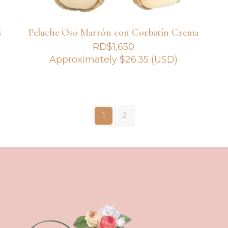
s
Peluche Oso Marrón con Corbatín Crema
RD$
1,650
Approximately
$
26.35
(USD)
1
2