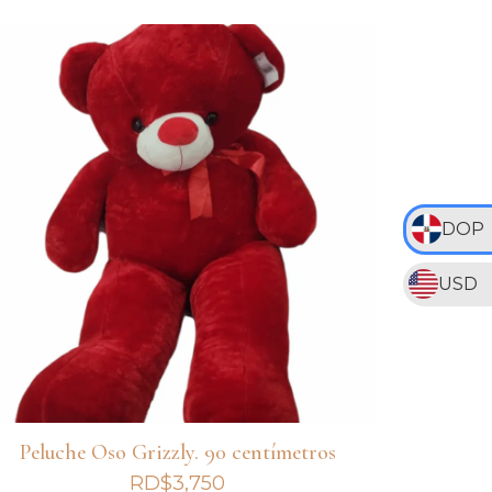
DOP
USD
Peluche Oso Grizzly. 90 centímetros
RD$
3,750