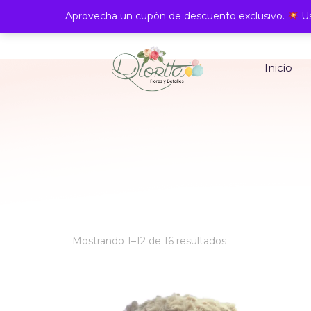
Aprovecha un cupón de descuento exclusivo.
Us
Inicio
Ordenado
Mostrando 1–12 de 16 resultados
por
los
últimos