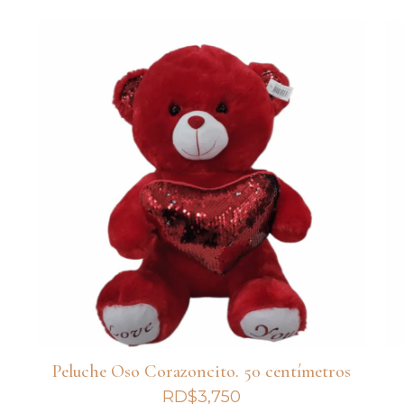
Peluche Oso Corazoncito. 50 centímetros
RD$
3,750