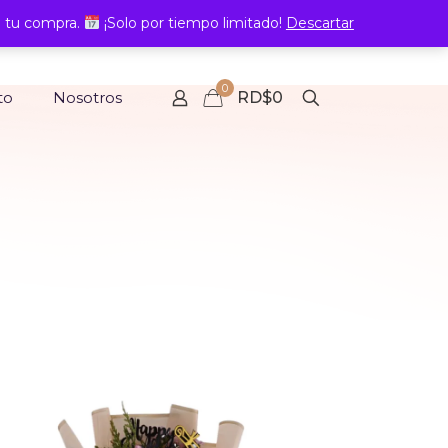
 tu compra.
¡Solo por tiempo limitado!
Descartar
0
to
Nosotros
RD$0