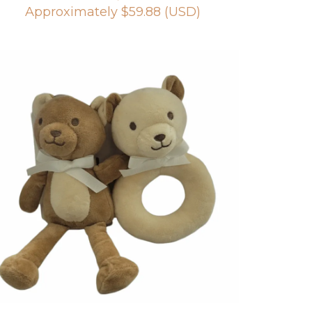
Approximately
$
59.88
(USD)