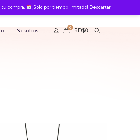
 tu compra.
¡Solo por tiempo limitado!
Descartar
0
to
Nosotros
RD$0