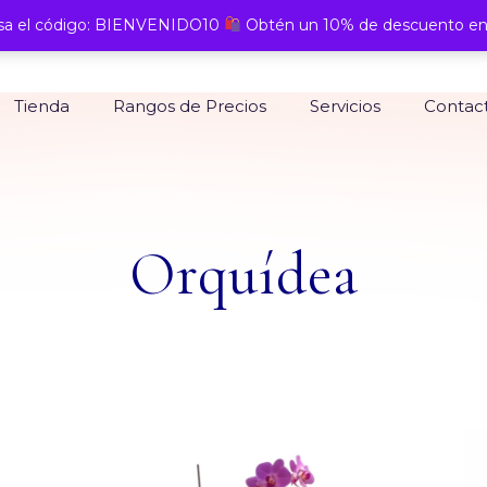
a el código: BIENVENIDO10
Obtén un 10% de descuento en
Tienda
Rangos de Precios
Servicios
Contac
Orquídea