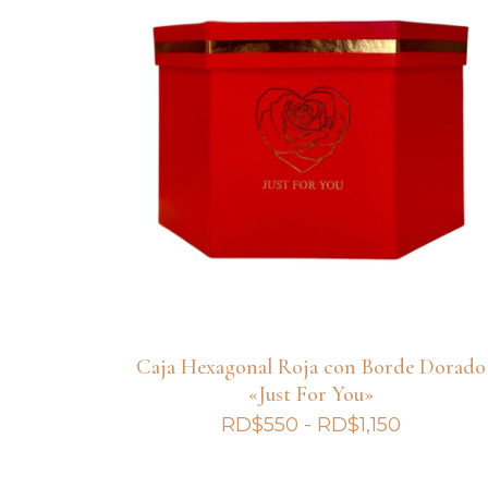
Caja Hexagonal Roja con Borde Dorado
«Just For You»
Rango
RD$
550
-
RD$
1,150
de
precios: