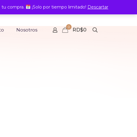
 tu compra.
¡Solo por tiempo limitado!
Descartar
0
to
Nosotros
RD$0