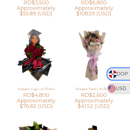
RD$
3,500
RD$
6,800
Approximately
Approximately
$
55.89
(USD)
$
108.59
(USD)
DOP
USD
Bouquet Logro en Pétalos
Bouquet Futuro Brillante
RD$
4,800
RD$
2,600
Approximately
Approximately
$
76.65
(USD)
$
41.52
(USD)