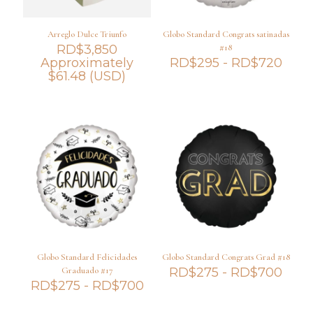
Arreglo Dulce Triunfo
Globo Standard Congrats satinadas
RD$
3,850
#18
Ran
Approximately
RD$
295
-
RD$
720
de
$
61.48
(USD)
preci
desd
RD$
hast
RD$
Globo Standard Felicidades
Globo Standard Congrats Grad #18
Ran
Graduado #17
RD$
275
-
RD$
700
Rango
de
RD$
275
-
RD$
700
de
preci
precios:
desd