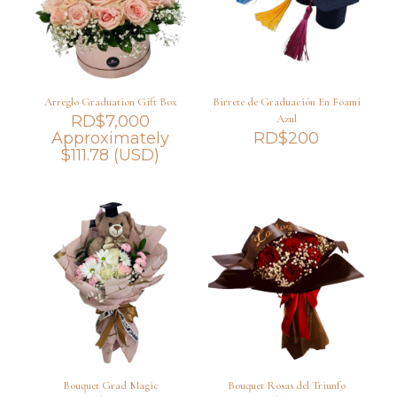
Arreglo Graduation Gift Box
Birrete de Graduación En Foami
RD$
7,000
Azul
Approximately
RD$
200
$
111.78
(USD)
Bouquet Grad Magic
Bouquet Rosas del Triunfo