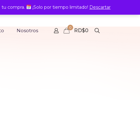
 tu compra.
¡Solo por tiempo limitado!
Descartar
0
to
Nosotros
RD$0