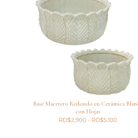
Base Macetero Redondo en Cerámica Blan
con Hojas
Rango
RD$
2,900
-
RD$
5,100
de
precios: