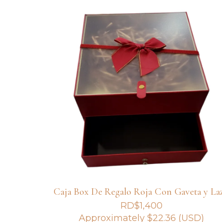
Caja Box De Regalo Roja Con Gaveta y La
RD$
1,400
Approximately
$
22.36
(USD)