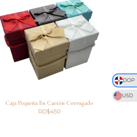
DOP
USD
Caja Pequeña En Cartón Corrugado
RD$
450