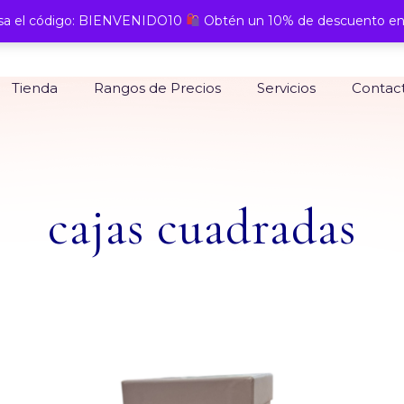
a el código: BIENVENIDO10
Obtén un 10% de descuento en
Tienda
Rangos de Precios
Servicios
Contac
cajas cuadradas