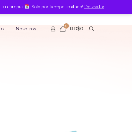
 tu compra.
¡Solo por tiempo limitado!
Descartar
0
to
Nosotros
RD$0