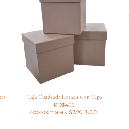
ers
Caja Cuadrada Rosada Con Tapa
RD$
495
Approximately
$
7.90
(USD)