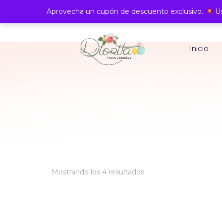
Aprovecha un cupón de descuento exclusivo.
Us
Inicio
Ordenado
Mostrando los 4 resultados
por
los
últimos