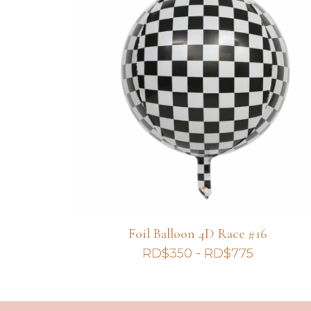
Foil Balloon 4D Race #16
Rango
RD$
350
-
RD$
775
de
precios:
desde