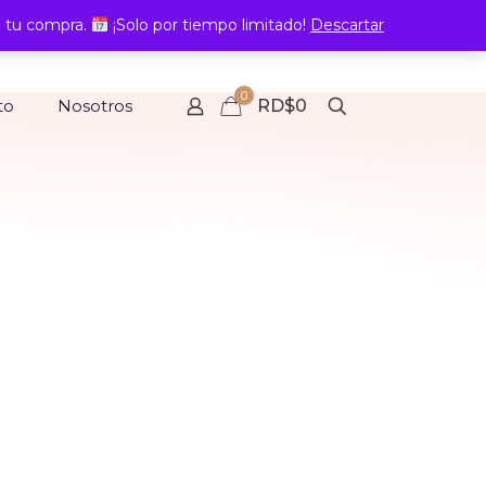
 tu compra.
¡Solo por tiempo limitado!
Descartar
0
to
Nosotros
RD$0