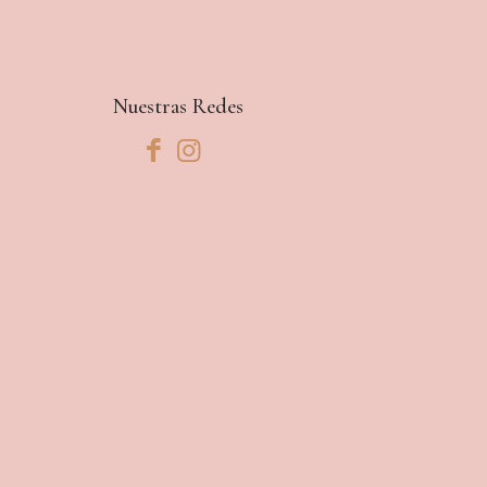
RD$350
hasta
RD$775
Nuestras Redes