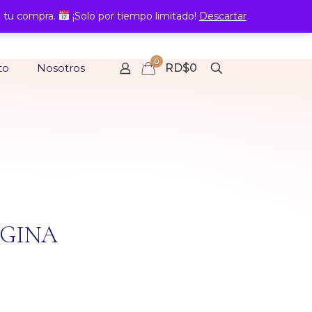
 tu compra.
¡Solo por tiempo limitado!
Descartar
0
to
Nosotros
RD$0
AGINA