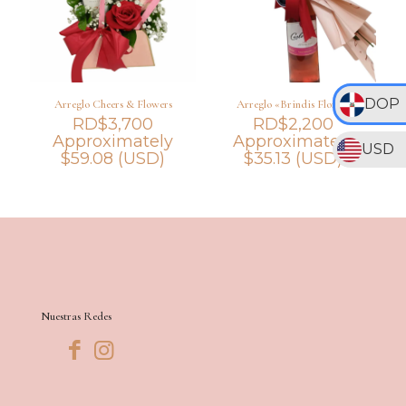
DOP
Arreglo Cheers & Flowers
Arreglo «Brindis Floral»
RD$
3,700
RD$
2,200
Approximately
Approximately
USD
$
59.08
(USD)
$
35.13
(USD)
Nuestras Redes